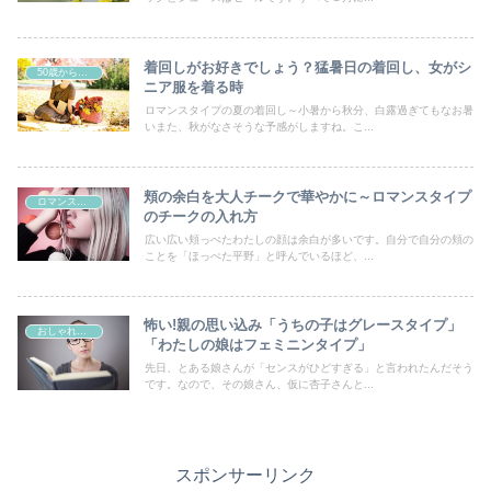
着回しがお好きでしょう？猛暑日の着回し、女がシ
50歳からの曲線系おしゃれ
ニア服を着る時
ロマンスタイプの夏の着回し～小暑から秋分、白露過ぎてもなお暑
いまた、秋がなさそうな予感がしますね。こ...
頬の余白を大人チークで華やかに～ロマンスタイプ
ロマンスタイプ
のチークの入れ方
広い広い頬っぺたわたしの顔は余白が多いです。自分で自分の頬の
ことを「ほっぺた平野」と呼んでいるほど、...
怖い!親の思い込み「うちの子はグレースタイプ」
おしゃれの好きなすべての女性たちへ
「わたしの娘はフェミニンタイプ」
先日、とある娘さんが「センスがひどすぎる」と言われたんだそう
です。なので、その娘さん、仮に杏子さんと...
スポンサーリンク