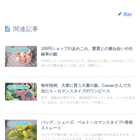
May
関連記事
100円ショップのあれこれ、髪質との兼ね合いや白
ロマンスタイプ
銀率の鏡
100円ショップのものについて、自分なりに落とし込めるところに
来たので書き残そうと思います。実際に1...
毎年恒例、大寒に買う大暑の服。Cawaiiさんで大
50歳からの曲線系おしゃれ
当たり～ロマンスタイプのワンピース
目下、両親の介護中です。更新頻度下がっています。メールも読め
ていません。セールスも多いので、一行目に...
バッグ、シューズ、ベルト～ロマンスタイプ×骨格
ロマンスタイプ
ストレート
セールで小物を買いました。ベルトは定価のものもありますが、バ
ッグとシューズはセールです。すべて１月に...