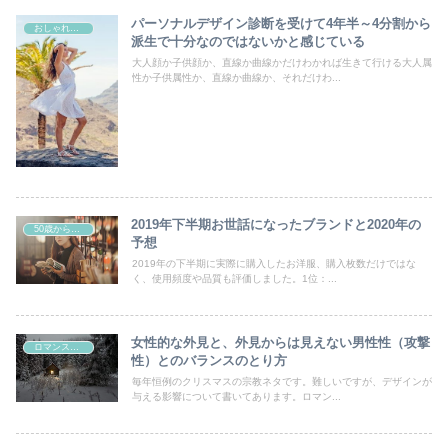
パーソナルデザイン診断を受けて4年半～4分割から
おしゃれの好きなすべての女性たちへ
派生で十分なのではないかと感じている
大人顔か子供顔か、直線か曲線かだけわかれば生きて行ける大人属
性か子供属性か、直線か曲線か、それだけわ...
2019年下半期お世話になったブランドと2020年の
50歳からの曲線系おしゃれ
予想
2019年の下半期に実際に購入したお洋服、購入枚数だけではな
く、使用頻度や品質も評価しました。1位：...
女性的な外見と、外見からは見えない男性性（攻撃
ロマンスタイプ
性）とのバランスのとり方
毎年恒例のクリスマスの宗教ネタです。難しいですが、デザインが
与える影響について書いてあります。ロマン...