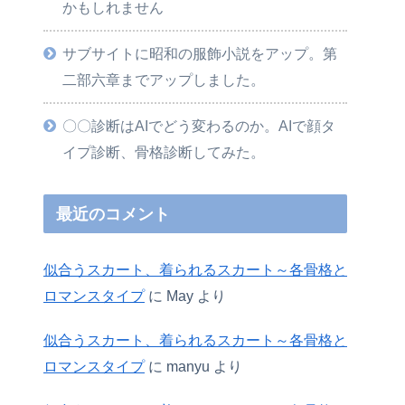
かもしれません
サブサイトに昭和の服飾小説をアップ。第
二部六章までアップしました。
〇〇診断はAIでどう変わるのか。AIで顔タ
イプ診断、骨格診断してみた。
最近のコメント
似合うスカート、着られるスカート～各骨格と
ロマンスタイプ
に
May
より
似合うスカート、着られるスカート～各骨格と
ロマンスタイプ
に
manyu
より