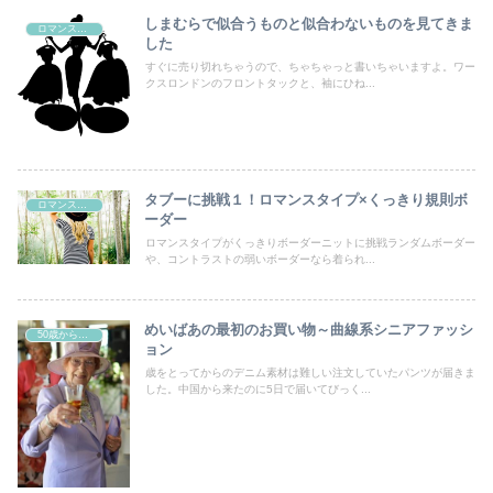
しまむらで似合うものと似合わないものを見てきま
ロマンスタイプ
した
すぐに売り切れちゃうので、ちゃちゃっと書いちゃいますよ。ワー
クスロンドンのフロントタックと、袖にひね...
タブーに挑戦１！ロマンスタイプ×くっきり規則ボ
ロマンスタイプ
ーダー
ロマンスタイプがくっきりボーダーニットに挑戦ランダムボーダー
や、コントラストの弱いボーダーなら着られ...
めいばあの最初のお買い物～曲線系シニアファッシ
50歳からの曲線系おしゃれ
ョン
歳をとってからのデニム素材は難しい注文していたパンツが届きま
した。中国から来たのに5日で届いてびっく...