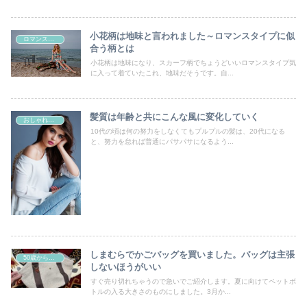
小花柄は地味と言われました～ロマンスタイプに似
ロマンスタイプ
合う柄とは
小花柄は地味になり、スカーフ柄でちょうどいいロマンスタイプ気
に入って着ていたこれ、地味だそうです。自...
髪質は年齢と共にこんな風に変化していく
おしゃれの好きなすべての女性たちへ
10代の頃は何の努力をしなくてもプルプルの髪は、20代になる
と、努力を怠れば普通にパサパサになるよう...
しまむらでかごバッグを買いました。バッグは主張
50歳からの曲線系おしゃれ
しないほうがいい
すぐ売り切れちゃうので急いでご紹介します。夏に向けてペットボ
トルの入る大きさのものにしました。3月か...