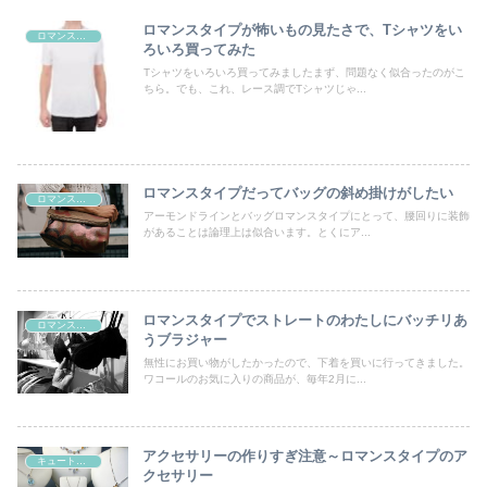
ロマンスタイプが怖いもの見たさで、Tシャツをい
ロマンスタイプ
ろいろ買ってみた
Tシャツをいろいろ買ってみましたまず、問題なく似合ったのがこ
ちら。でも、これ、レース調でTシャツじゃ...
ロマンスタイプだってバッグの斜め掛けがしたい
ロマンスタイプ
アーモンドラインとバッグロマンスタイプにとって、腰回りに装飾
があることは論理上は似合います。とくにア...
ロマンスタイプでストレートのわたしにバッチリあ
ロマンスタイプ
うブラジャー
無性にお買い物がしたかったので、下着を買いに行ってきました。
ワコールのお気に入りの商品が、毎年2月に...
アクセサリーの作りすぎ注意～ロマンスタイプのア
キュートタイプ
クセサリー