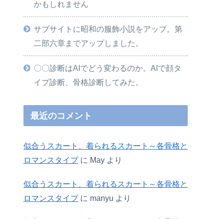
かもしれません
サブサイトに昭和の服飾小説をアップ。第
二部六章までアップしました。
〇〇診断はAIでどう変わるのか。AIで顔タ
イプ診断、骨格診断してみた。
最近のコメント
似合うスカート、着られるスカート～各骨格と
ロマンスタイプ
に
May
より
似合うスカート、着られるスカート～各骨格と
ロマンスタイプ
に
manyu
より