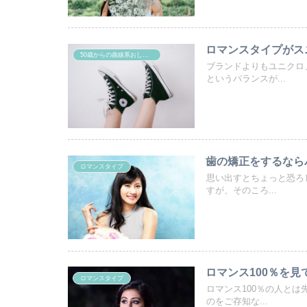
ロマンスタイプがス
50歳からの曲線系おしゃれ
ブランドよりもユニクロ
というバランスが...
歯の矯正をするなら
ロマンスタイプ
思い出すとちょっと恐ろ
すが、そのころ...
ロマンス100％を
ロマンスタイプ
ロマンス100％の人とは
のをご存知な...