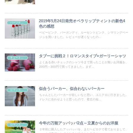
2019年5月24日発売オペラリップティントの新色4
パーソナルカラー
色の感想
ベビーピンク、バーガンディ、ルーセントピンク、シマリングベー
ジュを買いました。レビューが遅くなったの...
タブーに挑戦２！ロマンスタイプ×ガーリーシャツ
キュートタイプ
よくある赤いチェックのシャツ今まで買ったことが無いお洋服を、
200円～300円で買ってきました。まず...
似合うパーカー、似合わないパーカー
ロマンスタイプ
ちゃんとしたパーカーが欲しいなと思い、ユニクロに行きました。
ドレスに合わせようと思ったので、着丈の短...
今年の万能アッパッパ2点～立夏からのお洋服
ロマンスタイプ
２年前に購入したアッパッパを、まだヘビロテで着ておりまして、