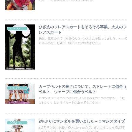
ひざ丈のフレアスカートもそろそろ卒業、大人のフ
ロマンスタイプ
レアスカート
先日、電車の中で、同世代のロマンスさんを見つけました。すべて
に丸みのあるお体で、特にヒップの大きな方...
カーブベルトの良さについて。ストレートに似合う
おしゃれの好きなすべての女性たちへ
ベルト、ウェーブに似合うベルト
ロマンスフェミニンにはうれしい品ぞろえのこの頃ですが、「あ、
これいい」というスカートがあっても、ウエ...
2年ぶりにサンダルを買いました～ロマンスタイプ
50歳からの曲線系おしゃれ
丸2年サンダルを履いていなかったので、言いようによっては3年
ぶりとも言えるかもしれません。しまむらで...