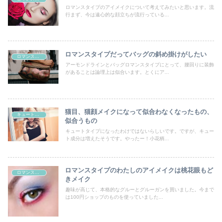
ロマンスタイプのアイメイクについて考えてみたいと思います。流
行まず、今は遠心的な顔立ちが流行っている...
ロマンスタイプだってバッグの斜め掛けがしたい
ロマンスタイプ
アーモンドラインとバッグロマンスタイプにとって、腰回りに装飾
があることは論理上は似合います。とくにア...
猫目、猫顔メイクになって似合わなくなったもの、
キュートタイプ
似合うもの
キュートタイプになったわけではないらしいです。ですが、キュー
ト成分は増えたそうです。やったー！小花柄...
ロマンスタイプのわたしのアイメイクは桃花眼もど
ロマンスタイプ
きメイク
趣味が高じて、本格的なグルーとグルーガンを買いました。今まで
は100円ショップのものを使っていました...