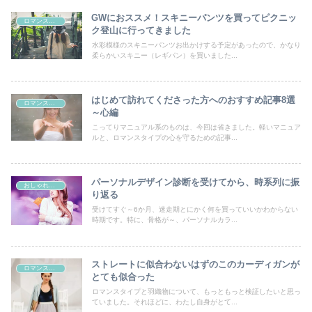
GWにおススメ！スキニーパンツを買ってピクニッ
ロマンスタイプ
ク登山に行ってきました
水彩模様のスキニーパンツお出かけする予定があったので、かなり
柔らかいスキニー（レギパン）を買いました...
はじめて訪れてくださった方へのおすすめ記事8選
ロマンスタイプ
～心編
こってりマニュアル系のものは、今回は省きました。軽いマニュア
ルと、ロマンスタイプの心を守るための記事...
パーソナルデザイン診断を受けてから、時系列に振
おしゃれの好きなすべての女性たちへ
り返る
受けてすぐ～6か月、迷走期とにかく何を買っていいかわからない
時期です。特に、骨格が～、パーソナルカラ...
ストレートに似合わないはずのこのカーディガンが
ロマンスタイプ
とても似合った
ロマンスタイプと羽織物について、もっともっと検証したいと思っ
ていました。それほどに、わたし自身がとて...