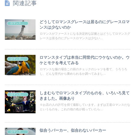
関連記事
どうしてロマンスグレースは居るのにグレースロマ
ロマンスタイプ
ンスは少ないのか
ロマンスがファーストになる決定的な証拠とはどうしてロマンスグ
レースは居るのにグレースロマンスは少ない...
ロマンスタイプは本当に同世代にウケないのか。ウ
ロマンスタイプ
ケとモテを考えてみる
ロマンスな服の場合この前のチェックのシャツを着て、うろうろ
し、どんな世代から褒められるか調べてみまし...
しまむらでロマンスタイプのものを、いろいろ見て
ロマンスタイプ
きました。画像あり
※お店の人の許可を得て撮影しています。まずは王道ロマンスだな
というものを。これの他の色が残っていたら...
似合うパーカー、似合わないパーカー
ロマンスタイプ