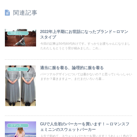
関連記事
2022年上半期にお世話になったブランド～ロマン
50歳からの曲線系おしゃれ
スタイプ
今回の記事は50代60代向けです。すっかりお婆ちゃんになりまし
たわたしもとうとう背が縮みました。これ...
適当に服を着る、論理的に服を着る
50歳からの曲線系おしゃれ
パーソナルデザインについては書かないの？と思っていらっしゃい
ますか？書きますよー、まだまだいろいろ書...
GUで人生初のパーカーを買います！～ロマンスフ
ロマンスタイプ
ェミニンのスウェットパーカー
人生で初めて、スウェットパーカーを買います！うれしい！色のフ