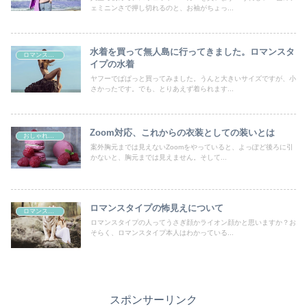
ェミニンさで押し切れるのと、お袖がちょっ...
水着を買って無人島に行ってきました。ロマンスタ
ロマンスタイプ
イプの水着
ヤフーでぱぱっと買ってみました。うんと大きいサイズですが、小
さかったです。でも、とりあえず着られます...
Zoom対応、これからの衣装としての装いとは
おしゃれの好きなすべての女性たちへ
案外胸元までは見えないZoomをやっていると、よっぽど後ろに引
かないと、胸元までは見えません。そして...
ロマンスタイプの怖見えについて
ロマンスタイプあるある
ロマンスタイプの人ってうさぎ顔かライオン顔かと思いますか？お
そらく、ロマンスタイプ本人はわかっている...
スポンサーリンク