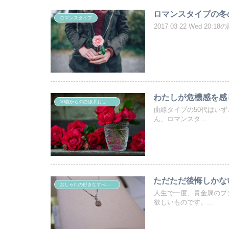
ロマンスタイプの冬
ロマンスタイプ
2017 03 22 Wed
わたしが危機感を感
50歳からの曲線系おしゃれ
曲線タイプの50代はい
ん、ロマンスタ...
ただただ後悔しかな
おしゃれの好きなすべての女性たちへ
人生で一度、貴金属のプ
欲しいものです。...