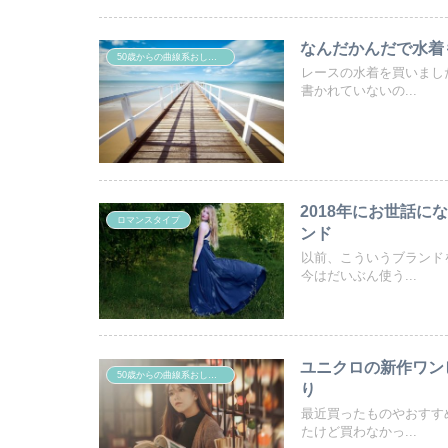
なんだかんだで水着
50歳からの曲線系おしゃれ
レースの水着を買いまし
書かれていないの...
2018年にお世話
ロマンスタイプ
ンド
以前、こういうブランド
今はだいぶん使う...
ユニクロの新作ワン
50歳からの曲線系おしゃれ
り
最近買ったものやおすす
たけど買わなかっ...