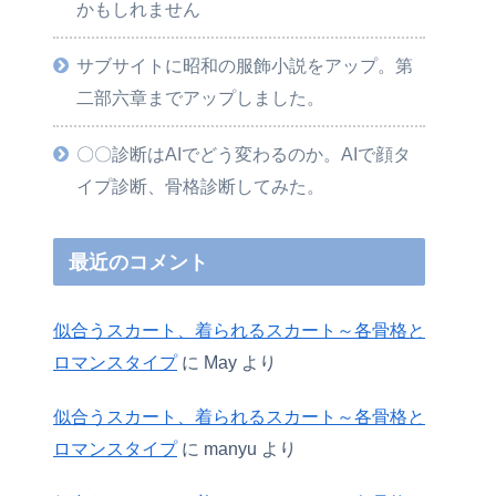
かもしれません
サブサイトに昭和の服飾小説をアップ。第
二部六章までアップしました。
〇〇診断はAIでどう変わるのか。AIで顔タ
イプ診断、骨格診断してみた。
最近のコメント
似合うスカート、着られるスカート～各骨格と
ロマンスタイプ
に
May
より
似合うスカート、着られるスカート～各骨格と
ロマンスタイプ
に
manyu
より