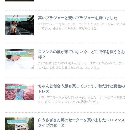
高いブラジャーと安いブラジャーを買いました
ロマンスタイプ
先日ブラジャーを探しました。丸一日かかりました。ほんっとに無
いですね。路面店、エキチカ、駅ビルにはな...
ロマンスの波が来ていない今、どこで何を買うとお
ロマンスタイプ
得？
2月の新作はまだ出ていないとはいえ、ロマンスの波が来ていない
ことは、ひしひしと感じるこの頃。ユニクロ...
ちゃんと似合う服も買っています。秋だけど夏色の
50歳からの曲線系おしゃれ
ドレス
サワ アラモードさんのドレスを買いました。サマーカラー満開で
す。でも、このドレスVネックに胸元ギャザ...
白うさぎさん風のセーターを買いました～ロマンス
ロマンスタイプ
タイプのセーター