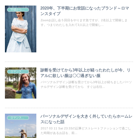
2020年、下半期にお世話になったブランド～ロマ
50歳からの曲線系おしゃれ
ンスタイプ
Zoomお話し会５回目をやります急ですが、2名以上で開催しま
す。つまりわたしを入れて3人以上で開催し...
診断を受けてから3年以上が経ったわたしが今、リ
ロマンスタイプ
アルに欲しい服は〇〇過ぎない服
パーソナルデザイン診断を受けてから3年以上が経ちましたパーソ
ナルデザイン診断を受けてから すぐは右往...
パーソナルデザインを大きく外していたらホームレ
ロマンスタイプ
スになった話
2017 03 11 Sat 23:33の記事どストレートファッションで過ごし
た時期があるお話を、前...