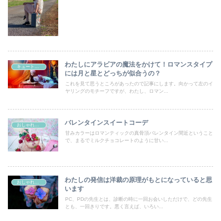
わたしにアラビアの魔法をかけて！ロマンスタイプ
キュートタイプ
には月と星とどっちが似合うの？
これを見て思うところがあったので記事にします。向かって左のイ
ヤリングのモチーフですが、わたし、ロマン...
バレンタインスイートコーデ
おしゃれの好きなすべての女性たちへ
甘みカラーはロマンティックの真骨頂バレンタイン間近ということ
で、まるでミルクチョコレートのように甘い...
わたしの発信は洋裁の原理がもとになっていると思
おしゃれの好きなすべての女性たちへ
います
PC、PDの先生とは、診断の時に一回お会いしただけで、どの先生
とも、一回きりです。悪く言えば、いろい...