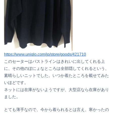
https://www.uniqlo.com/jp/store/goods/421710
このセーターはバストラインはきれいに出してくれる上
に、その他のぽにょなところは全部隠してくれるという、
素晴らしいニットでした。いつか着たところを載せてみた
いほどです。
ネットには在庫がないようですが、大型店なら在庫があり
ました。
とても薄手なので、今から着られるとは言え、寒かったの