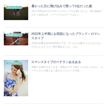
暑かった日に飛び込みで買って0点だった服
キュートタイプ
GUで今年はやりのデザインのトップスを買いました。肩の直線が
ひどく似合わず、パーソナルカラーでもなく...
2022年上半期にお世話になったブランド～ロマン
50歳からの曲線系おしゃれ
スタイプ
今回の記事は50代60代向けです。すっかりお婆ちゃんになりまし
たわたしもとうとう背が縮みました。これ...
ロマンスタイプのベテランあるある
ロマンスタイプ
耳飾りが毎年大きくなる。前世はマサイ族だったかもしれない。カ
ーディガンの要らない楽ちんワンピースの味...