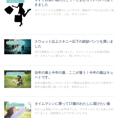
ロマンスタイプ
きました
オーソドックスな花柄のシューズです。曲線タイプの人なら広く使
えそうなシューズです。これ、ロマンスタイ...
スウェット以上スキニー以下の絶妙パンツを買いま
ロマンスタイプ
した
GUで絶妙なパンツを買いました。スウェットよりも生地が固め
で、スキニーより柔らかい、使いやすいパンツ...
去年の服と今年の服、ここが違う！今年の服はキュ
ロマンスタイプ
ートです。
去年の服が恋しいロマンスタイプ最近は古着かメルカリで去年や一
昨年の服を買い漁っています。去年のユニク...
タイムマシンに乗って17歳のわたしに届けたい服
ロマンスタイプ
わたしは清純ぶりたいお年頃でした。プチネックレスにもあこがれ
ていました。雑貨屋さんでプチネックレスを...