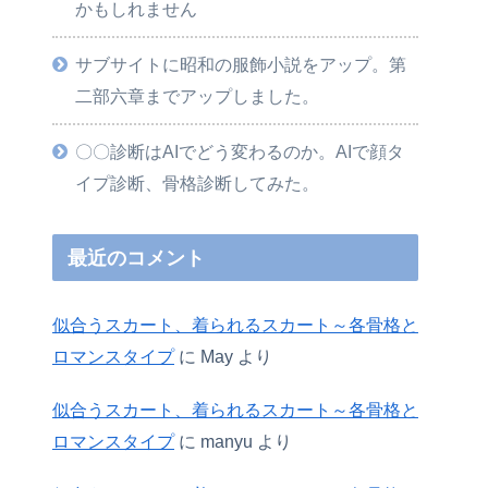
かもしれません
サブサイトに昭和の服飾小説をアップ。第
二部六章までアップしました。
〇〇診断はAIでどう変わるのか。AIで顔タ
イプ診断、骨格診断してみた。
最近のコメント
似合うスカート、着られるスカート～各骨格と
ロマンスタイプ
に
May
より
似合うスカート、着られるスカート～各骨格と
ロマンスタイプ
に
manyu
より