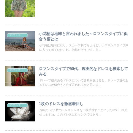
小花柄は地味と言われました～ロマンスタイプに似
ロマンスタイプ
合う柄とは
小花柄は地味になり、スカーフ柄でちょうどいいロマンスタイプ気
に入って着ていたこれ、地味だそうです。自...
ロマンスタイプで50代、現実的なドレスを模索して
ロマンスタイプ
みる
ドレープ感のあるドレスについて診断を受けると、ドレープ感のあ
るドレスが似合うと必ず言われるかと思いま...
1枚のドレスを徹底着回し
ロマンスタイプ
万能だった1枚のドレスドレスを一枚手放すことにしたので、お見
せしますね。このドレスはロマンスではあり...