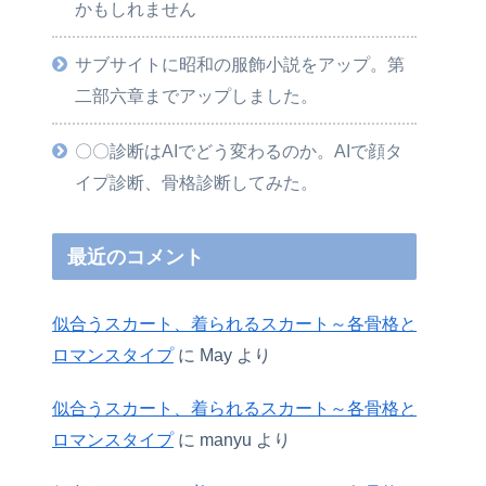
かもしれません
サブサイトに昭和の服飾小説をアップ。第
二部六章までアップしました。
〇〇診断はAIでどう変わるのか。AIで顔タ
イプ診断、骨格診断してみた。
最近のコメント
似合うスカート、着られるスカート～各骨格と
ロマンスタイプ
に
May
より
似合うスカート、着られるスカート～各骨格と
ロマンスタイプ
に
manyu
より