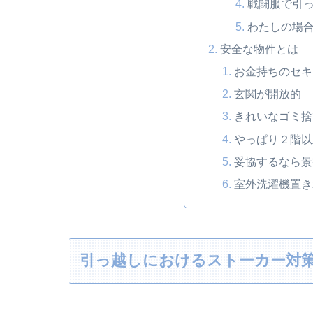
戦闘服で引
わたしの場
安全な物件とは
お金持ちのセキ
玄関が開放的
きれいなゴミ捨
やっぱり２階以
妥協するなら景
室外洗濯機置き
引っ越しにおけるストーカー対