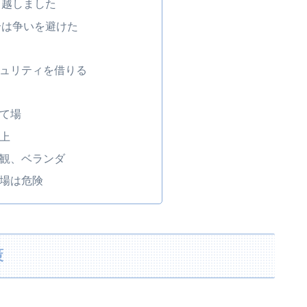
っ越しました
合は争いを避けた
ュリティを借りる
て場
上
観、ベランダ
場は危険
策